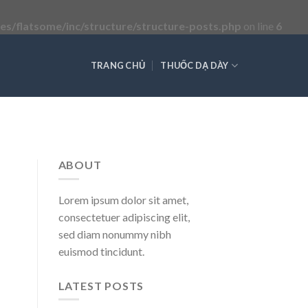
s/flatsome/inc/structure/structure-posts.php
on line
6
TRANG CHỦ
THUỐC DẠ DÀY
ABOUT
Lorem ipsum dolor sit amet,
consectetuer adipiscing elit,
sed diam nonummy nibh
euismod tincidunt.
LATEST POSTS