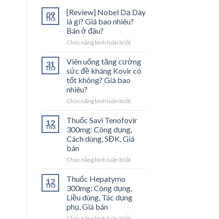
[Review] Nobel Dạ Dày
09
Th5
là gì? Giá bao nhiêu?
Bán ở đâu?
Chức năng bình luận bị tắt
ở
[Review]
Nobel
Viên uống tăng cường
31
Dạ
Th3
sức đề kháng Kovir có
Dày
tốt không? Giá bao
là
nhiêu?
gì?
Giá
Chức năng bình luận bị tắt
ở
bao
Viên
nhiêu?
uống
Thuốc Savi Tenofovir
12
Bán
tăng
Th3
300mg: Công dụng,
ở
cường
Cách dùng, SĐK, Giá
đâu?
sức
bán
đề
kháng
Chức năng bình luận bị tắt
ở
Kovir
Thuốc
có
Savi
Thuốc Hepatymo
12
tốt
Tenofovir
Th3
300mg: Công dụng,
không?
300mg:
Liều dùng, Tác dụng
Giá
Công
phụ, Giá bán
bao
dụng,
nhiêu?
Cách
Chức năng bình luận bị tắt
ở