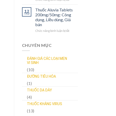
dùng,
Thuốc
SĐK,
Hepatymo
Thuốc Aluvia Tablets
12
Giá
300mg:
Th3
200mg/50mg: Công
bán
Công
dụng, Liều dùng, Giá
dụng,
bán
Liều
dùng,
Chức năng bình luận bị tắt
ở
Tác
Thuốc
dụng
Aluvia
phụ,
Tablets
CHUYÊN MỤC
Giá
200mg/50mg:
bán
Công
dụng,
ĐÁNH GIÁ CÁC LOẠI MEN
Liều
VI SINH
dùng,
(10)
Giá
bán
ĐƯỜNG TIÊU HÓA
(1)
THUỐC DẠ DÀY
(4)
THUỐC KHÁNG VIRUS
(13)