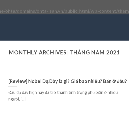
e/ohta/domains/ohta-isan.vn/public_html/wp-content/theme
MONTHLY ARCHIVES:
THÁNG NĂM 2021
[Review] Nobel Dạ Dày là gì? Giá bao nhiêu? Bán ở đâu?
Đau dạ dày hiện nay đã trở thành tình trạng phổ biến ở nhiều
người, [...]