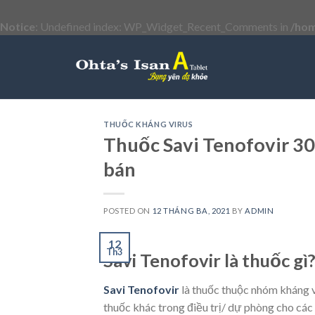
Notice
: Undefined index: WP_Widget_Recent_Comments in
/hom
Skip
to
content
THUỐC KHÁNG VIRUS
Thuốc Savi Tenofovir 30
bán
POSTED ON
12 THÁNG BA, 2021
BY
ADMIN
12
Th3
Savi Tenofovir là thuốc gì
Savi Tenofovir
là thuốc thuộc nhóm kháng vi
thuốc khác trong điều trị/ dự phòng cho cá