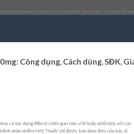
e/ohta/domains/ohta-isan.vn/public_html/wp-content/theme
0mg: Công dụng, Cách dùng, SĐK, Gi
?
rus có tác dụng điều trị viêm gan siêu vi B hoặc phối hợp với các
c bệnh nhân nhiễm HIV. Thuốc chỉ được bán theo đơn của bác sĩ.