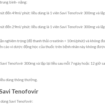
trung bình- nặng:
út đến 49ml/ phút: liều dùng là 1 viên Savi Tenofovir 300mg và lặp
út đến 29ml/ phút: liều dùng là 1 viên Savi Tenofovir 300mg và lặp
ận nghiêm trọng (độ thanh thải creatinin < 10ml/phút) và không đ
ến cáo vì dược động học của thuốc trên bệnh nhân này không đượ
avi Tenofovir 300mg và lặp lại liều sau mỗi 7 ngày hoặc 12 giờ s
 liều dùng thông thường.
Savi Tenofovir
dùng Savi Tenofovir: