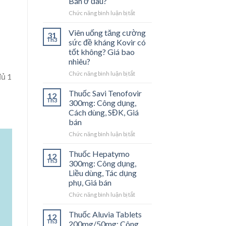
Bán ở đâu?
Chức năng bình luận bị tắt
ở
[Review]
Nobel
Viên uống tăng cường
31
Dạ
Th3
sức đề kháng Kovir có
Dày
tốt không? Giá bao
là
nhiêu?
gì?
Giá
Chức năng bình luận bị tắt
ở
đủ 1
bao
Viên
nhiêu?
uống
Thuốc Savi Tenofovir
12
Bán
tăng
Th3
300mg: Công dụng,
ở
cường
Cách dùng, SĐK, Giá
đâu?
sức
bán
đề
kháng
Chức năng bình luận bị tắt
ở
Kovir
Thuốc
có
Savi
Thuốc Hepatymo
12
tốt
Tenofovir
Th3
300mg: Công dụng,
không?
300mg:
Liều dùng, Tác dụng
Giá
Công
phụ, Giá bán
bao
dụng,
nhiêu?
Cách
Chức năng bình luận bị tắt
ở
dùng,
Thuốc
SĐK,
Hepatymo
Thuốc Aluvia Tablets
12
Giá
300mg:
Th3
200mg/50mg: Công