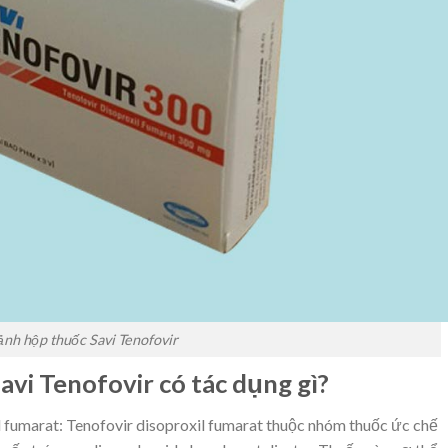
ảnh hộp thuốc Savi Tenofovir
vi Tenofovir có tác dụng gì?
l fumarat: Tenofovir disoproxil fumarat thuộc nhóm thuốc ức chế