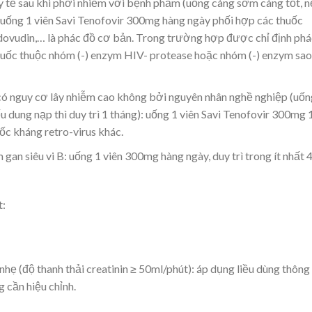
 tế sau khi phơi nhiễm với bệnh phẩm (uống càng sớm càng tốt, n
): uống 1 viên Savi Tenofovir 300mg hàng ngày phối hợp các thuốc
idovudin,… là phác đồ cơ bản. Trong trường hợp được chỉ định phá
huốc thuộc nhóm (-) enzym HIV- protease hoặc nhóm (-) enzym sao
ó nguy cơ lây nhiễm cao không bởi nguyên nhân nghề nghiệp (uốn
u dung nạp thì duy trì 1 tháng): uống 1 viên Savi Tenofovir 300mg 
uốc kháng retro-virus khác.
 gan siêu vi B: uống 1 viên 300mg hàng ngày, duy trì trong ít nhất 
t:
hẹ (độ thanh thải creatinin ≥ 50ml/phút): áp dụng liều dùng thông
 cần hiệu chỉnh.