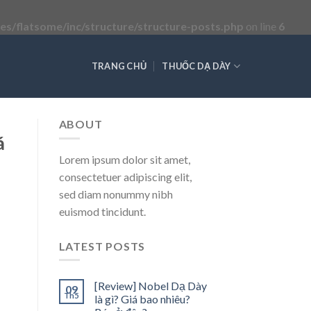
s/flatsome/inc/structure/structure-posts.php
on line
6
TRANG CHỦ
THUỐC DẠ DÀY
ABOUT
á
Lorem ipsum dolor sit amet,
consectetuer adipiscing elit,
sed diam nonummy nibh
euismod tincidunt.
LATEST POSTS
[Review] Nobel Dạ Dày
09
Th5
là gì? Giá bao nhiêu?