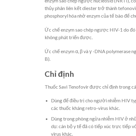
enzym sao chép ngược nucleosid (NRTI), có 
thủy phân liên kết diester trở thành tefono
phosphoryl hóa nhờ enzym của tế bào để chu
Ức chế enzym sao chép ngược HIV-1 do đó n
không phát triển được.
Ức chế enzym α, β và γ -DNA polymerase ngă
B).
Chỉ định
Thuốc Savi Tenofovir được chỉ định trong c
Dùng để điều trị cho người nhiễm HIV ty
các thuốc kháng retro-virus khác.
Dùng trong phòng ngừa nhiễm HIV ở những
dụ: cán bộ y tế đã có tiếp xúc trực tiếp
virus khác.