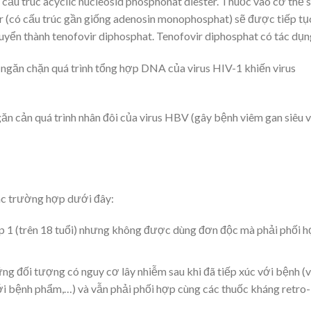
cấu trúc acyclic nucleosid phosphonat diester. Thuốc vào cơ thể 
vir (có cấu trúc gần giống adenosin monophosphat) sẽ được tiếp tụ
yển thành tenofovir diphosphat. Tenofovir diphosphat có tác dụn
găn chặn quá trình tổng hợp DNA của virus HIV-1 khiến virus
n cản quá trình nhân đôi của virus HBV (gây bệnh viêm gan siêu v
ác trường hợp dưới đây:
p 1 (trên 18 tuổi) nhưng không được dùng đơn độc mà phải phối 
 đối tượng có nguy cơ lây nhiễm sau khi đã tiếp xúc với bệnh (v
 với bệnh phẩm,…) và vẫn phải phối hợp cùng các thuốc kháng retro-