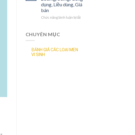
bán
Công
dụng, Liều dùng, Giá
dụng,
bán
Liều
dùng,
Chức năng bình luận bị tắt
ở
Tác
Thuốc
dụng
Aluvia
phụ,
Tablets
CHUYÊN MỤC
Giá
200mg/50mg:
bán
Công
dụng,
ĐÁNH GIÁ CÁC LOẠI MEN
Liều
VI SINH
dùng,
Giá
bán