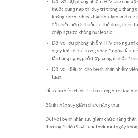
Đối với dự phòng nhiễm HIV cho cán bộ y
thuốc dung nạp thì duy trì trong 1 tháng
kháng retro- virus khác như lamivudin, z
đồ nhiều hơn 2 thuốc có thể dùng thêm t
chép ngược không nucleosid.
Đối với dự phòng nhiễm HIV cho người c
ngay khi có thể trong vòng 3 ngày đầu, nế
lần hàng ngày, phối hợp cùng ít nhất 2 th
Đối với điều trị cho bệnh nhân nhiễm viêm
tuần.
Liều cần hiệu chỉnh 1 số trường hợp đặc biệ
Bệnh nhân suy giảm chức năng thận:
Đối với bệnh nhân suy giảm chức năng thận n
thường 1 viên Savi Tenofovir mỗi ngày không