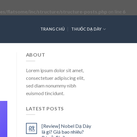
s/flatsome/inc/structure/structure-posts.php
on line
6
TRANG CHỦ
THUỐC DẠ DÀY
ABOUT
Lorem ipsum dolor sit amet,
consectetuer adipiscing elit,
sed diam nonummy nibh
euismod tincidunt.
LATEST POSTS
[Review] Nobel Dạ Dày
09
Th5
là gì? Giá bao nhiêu?