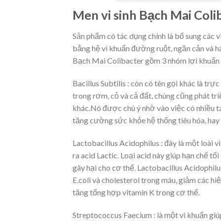
Men vi sinh Bạch Mai Colib
Sản phẩm có tác dụng chính là bổ sung các vi
bằng hệ vi khuẩn đường ruột, ngăn cản và hạ
Bạch Mai Colibacter gồm 3 nhóm lợi khuẩn 
Bacillus Subtilis : còn có tên gọi khác là trự
trong rơm, cỏ và cả đất, chúng cũng phát tri
khác.Nó được chú ý nhờ vào việc có nhiều tá
tăng cường sức khỏe hệ thống tiêu hóa, hay 
Lactobacillus Acidophilus : đây là một loài 
ra acid Lactic. Loại acid này giúp hạn chế tố
gây hại cho cơ thể. Lactobacillus Acidophil
E.coli và cholesterol trong máu, giảm các hi
tăng tổng hợp vitamin K trong cơ thể.
Streptococcus Faecium : là một vi khuẩn giú