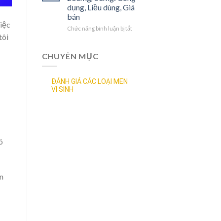
bán
Công
dụng, Liều dùng, Giá
dụng,
bán
Liều
việc
dùng,
Chức năng bình luận bị tắt
ở
tôi
Tác
Thuốc
dụng
Aluvia
phụ,
Tablets
CHUYÊN MỤC
Giá
200mg/50mg:
bán
Công
dụng,
ĐÁNH GIÁ CÁC LOẠI MEN
Liều
VI SINH
dùng,
Giá
bán
ó
n