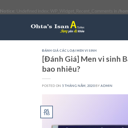
Notice
: Undefined index: WP_Widget_Recent_Comments in
/hom
Skip
to
content
ĐÁNH GIÁ CÁC LOẠI MEN VI SINH
[Đánh Giá] Men vi sinh B
bao nhiêu?
POSTED ON
5 THÁNG NĂM, 2020
BY
ADMIN
05
Th5