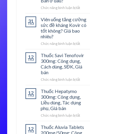
Bán ở đâu?
Chức năng bình luận bị tắt
ở
[Review]
Nobel
Viên uống tăng cường
31
Dạ
Th3
sức đề kháng Kovir có
Dày
tốt không? Giá bao
là
nhiêu?
gì?
Giá
Chức năng bình luận bị tắt
ở
bao
Viên
nhiêu?
uống
Thuốc Savi Tenofovir
12
Bán
tăng
Th3
300mg: Công dụng,
ở
cường
Cách dùng, SĐK, Giá
đâu?
sức
bán
đề
kháng
Chức năng bình luận bị tắt
ở
Kovir
Thuốc
có
Savi
Thuốc Hepatymo
12
tốt
Tenofovir
Th3
300mg: Công dụng,
không?
300mg:
Liều dùng, Tác dụng
Giá
Công
phụ, Giá bán
bao
dụng,
nhiêu?
Cách
Chức năng bình luận bị tắt
ở
dùng,
Thuốc
SĐK,
Hepatymo
Thuốc Aluvia Tablets
12
Giá
300mg:
Th3
200mg/50mg: Công