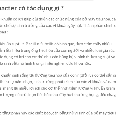
acter có tác dụng gì ?
 khuẩn có lợi giúp cải thiện các chức năng của bộ máy tiêu hóa, c
n chế sự sinh trưởng của các vi khuẩn gây hại. Thành phần chính 
sau :
c khuẩn suptilit. Bacillus Subtilis có hình que, được tìm thấy nhiều
ển rất nhiều trong ống tiêu hóa của con người và nhiều loài gia súc
c dụng có lợi cho cơ thể như cân bằng hệ vi sinh ở đường ruột và
là sinh vật mô hình trong nhiều nghiên cứu khoa học.
vi khuẩn sinh sống tại đường tiêu hóa của con người và có thể sản s
i thiểu sự xâm nhập, sinh trưởng phát triển của các vi khuẩn và nấm
us mang lại nhiều lợi ích cho cơ thể như giảm lượng vi khuẩn gram
ện tượng của rối loạn tiêu hóa như đầy hơi chướng bụng, tiêu chảy,
p tăng phân hủy các chất béo, cân bằng hệ vi sinh của bộ máy tiêu