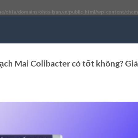
e/ohta/domains/ohta-isan.vn/public_html/wp-content/theme
ạch Mai Colibacter có tốt không? Giá