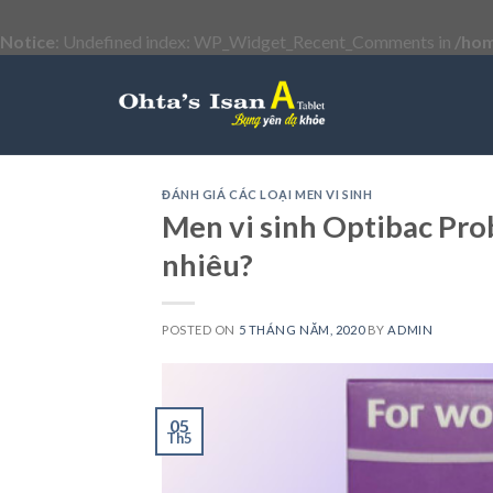
Notice
: Undefined index: WP_Widget_Recent_Comments in
/hom
Skip
to
content
ĐÁNH GIÁ CÁC LOẠI MEN VI SINH
Men vi sinh Optibac Pro
nhiêu?
POSTED ON
5 THÁNG NĂM, 2020
BY
ADMIN
05
Th5