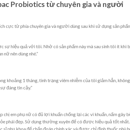
bac Probiotics từ chuyên gia và người
ích cực từ phía chuyên gia và người dùng sau khi sử dụng sản phẩ
 sự hiệu quả với tôi. Nhờ có sản phẩm này mà sau sinh tôi ít khi b
n nữ nên dùng nhé.”
ng khoảng 1 tháng, tình trạng viêm nhiễm của tôi giảm hẳn, không
ự đáng tin cậy.”
p chị em phụ nữ có đủ lợi khuẩn chống lại các vi khuẩn, nấm gây 
ỏe phái đẹp. Sử dụng thường xuyên để có được hiệu quả tốt nhất.
 sĩ phụ khoa để chẩn đoán chính xác và được chỉ định thuốc phù h