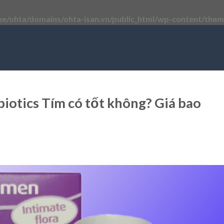
e/ohta/domains/ohta-isan.vn/public_html/wp-content/theme
biotics Tím có tốt không? Giá bao