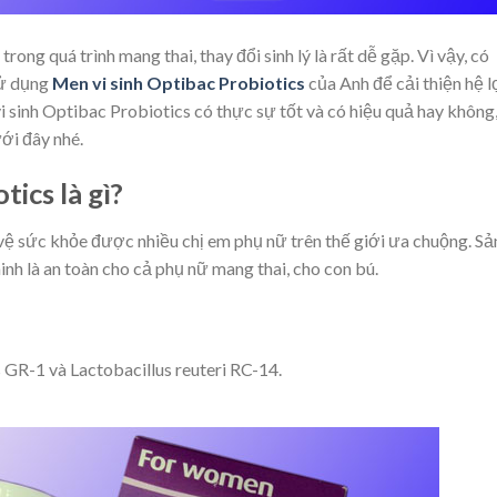
rong quá trình mang thai, thay đổi sinh lý là rất dễ gặp. Vì vậy, có
sử dụng
Men vi sinh Optibac Probiotics
của Anh để cải thiện hệ l
 sinh Optibac Probiotics có thực sự tốt và có hiệu quả hay không
ưới đây nhé.
ics là gì?
ệ sức khỏe được nhiều chị em phụ nữ trên thế giới ưa chuộng. Sả
h là an toàn cho cả phụ nữ mang thai, cho con bú.
s GR-1 và Lactobacillus reuteri RC-14.