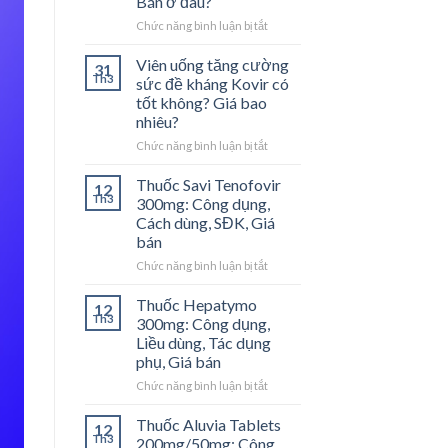
Bán ở đâu?
Chức năng bình luận bị tắt
ở
[Review]
Nobel
Viên uống tăng cường
31
Dạ
Th3
sức đề kháng Kovir có
Dày
tốt không? Giá bao
là
nhiêu?
gì?
Giá
Chức năng bình luận bị tắt
ở
bao
Viên
nhiêu?
uống
Thuốc Savi Tenofovir
12
Bán
tăng
Th3
300mg: Công dụng,
ở
cường
Cách dùng, SĐK, Giá
đâu?
sức
bán
đề
kháng
Chức năng bình luận bị tắt
ở
Kovir
Thuốc
có
Savi
Thuốc Hepatymo
12
tốt
Tenofovir
Th3
300mg: Công dụng,
không?
300mg:
Liều dùng, Tác dụng
Giá
Công
phụ, Giá bán
bao
dụng,
nhiêu?
Cách
Chức năng bình luận bị tắt
ở
dùng,
Thuốc
SĐK,
Hepatymo
Thuốc Aluvia Tablets
12
Giá
300mg:
Th3
200mg/50mg: Công