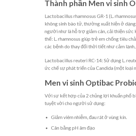
Thành phần Men vi sinh Op
Lactobacillus rhamnosus GR-1 (L. rhamnosus)
không sinh bào tử, thường xuất hiện ở dạng 
người như là hỗ trợ giảm cân, cải thiện sức
thể: L. rhamnosus giúp trẻ em chống tiêu ch
các bệnh do thay đổi thời tiết như cảm lạnh
Lactobacillus reuteri RC-14: Sử dụng L. reu
ức chế sự phát triển của Candida (một loại 
Men vi sinh Optibac Probi
Với sự kết hợp của 2 chủng lợi khuẩn phổ bi
tuyệt vời cho người sử dụng:
Giảm viêm nhiễm, đau rát ở vùng kín.
Cân bằng pH âm đạo