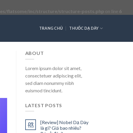
s/flatsome/inc/structure/structure-posts.php
on line
6
TRANG CHỦ
THUỐC DẠ DÀY
ABOUT
Lorem ipsum dolor sit amet,
consectetuer adipiscing elit,
sed diam nonummy nibh
euismod tincidunt.
LATEST POSTS
[Review] Nobel Dạ Dày
09
Th5
là gì? Giá bao nhiêu?