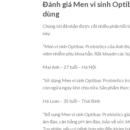
Đánh giá Men vi sinh Opti
dùng
Chúng tôi đã nhận được rất nhiều phản hồi t
này:
“Men vi sinh Optibac Probiotics của Anh thực
viêm nhiễm phụ khoa hẳn. Rất khuyên các bạ
Mai Anh – 27 tuổi – Hà Nội
“Sử dụng Men vi sinh Optibac Probiotics tro
còn ngứa ngáy khó chịu nữa. Sản phẩm thực s
Hà Loan – 35 tuổi – Thái Bình
“Bổ sung Men vi sinh Optibac Probiotics giú
âm đạo, cân bằng pH âm đạo, bảo vệ sức kh
Tuy nhiên, nếu có bệnh bạn nên đến khám bác