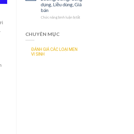
bán
Công
dụng, Liều dùng, Giá
dụng,
bán
Liều
dùng,
Chức năng bình luận bị tắt
ở
ợi
Tác
Thuốc
dụng
Aluvia
,
phụ,
Tablets
CHUYÊN MỤC
Giá
200mg/50mg:
bán
Công
dụng,
ĐÁNH GIÁ CÁC LOẠI MEN
Liều
VI SINH
dùng,
Giá
n
bán