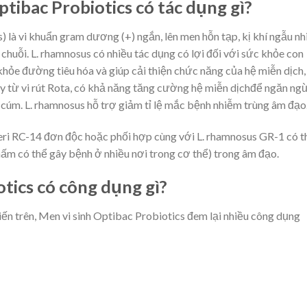
tibac Probiotics có tác dụng gì?
 là vi khuẩn gram dương (+) ngắn, lên men hỗn tạp, kị khí ngẫu nh
chuỗi. L. rhamnosus có nhiều tác dụng có lợi đối với sức khỏe con
 khỏe đường tiêu hóa và giúp cải thiện chức năng của hệ miễn dịch,
ảy từ vi rút Rota, có khả năng tăng cường hệ miễn dịchđể ngăn ng
, cúm. L. rhamnosus hỗ trợ giảm tỉ lệ mắc bệnh nhiễm trùng âm đạo
teri RC-14 đơn độc hoặc phối hợp cùng với L. rhamnosus GR-1 có t
nấm có thể gây bệnh ở nhiều nơi trong cơ thể) trong âm đạo.
otics có công dụng gì?
ến trên, Men vi sinh Optibac Probiotics đem lại nhiều công dụng